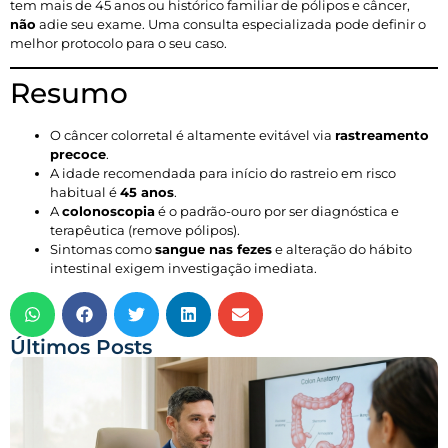
tem mais de 45 anos ou histórico familiar de pólipos e câncer,
não
adie seu exame. Uma consulta especializada pode definir o
melhor protocolo para o seu caso.
Resumo
O câncer colorretal é altamente evitável via
rastreamento
precoce
.
A idade recomendada para início do rastreio em risco
habitual é
45 anos
.
A
colonoscopia
é o padrão-ouro por ser diagnóstica e
terapêutica (remove pólipos).
Sintomas como
sangue nas fezes
e alteração do hábito
intestinal exigem investigação imediata.
Últimos Posts