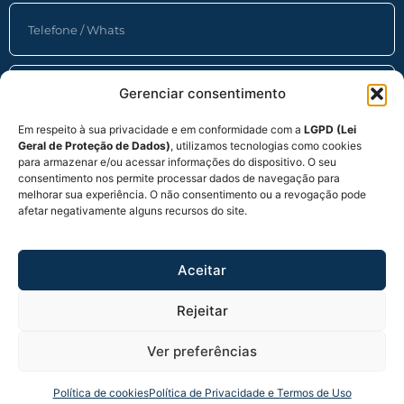
Gerenciar consentimento
Em respeito à sua privacidade e em conformidade com a
LGPD (Lei
Geral de Proteção de Dados)
, utilizamos tecnologias como cookies
para armazenar e/ou acessar informações do dispositivo. O seu
Consentimento (LGPD)
consentimento nos permite processar dados de navegação para
melhorar sua experiência. O não consentimento ou a revogação pode
Concordo com o uso dos meus dados para contato e
afetar negativamente alguns recursos do site.
atendimento, conforme a Política de Privacidade
Enviar
Aceitar
miguelprocto@gmail.com
Rejeitar
Política de Privacidade e Termos de Uso
Política de proteção de dados (LGPD)
Ver preferências
Política de cookies
Política de Privacidade e Termos de Uso