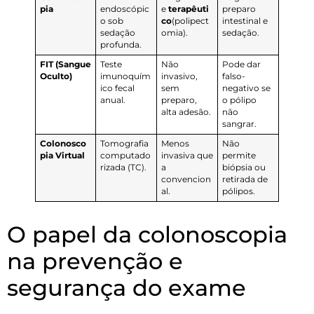
pia
endoscópic
e
terapêuti
preparo
o sob
co
(polipect
intestinal e
sedação
omia).
sedação.
profunda.
FIT (Sangue
Teste
Não
Pode dar
Oculto)
imunoquím
invasivo,
falso-
ico fecal
sem
negativo se
anual.
preparo,
o pólipo
alta adesão.
não
sangrar.
Colonosco
Tomografia
Menos
Não
pia Virtual
computado
invasiva que
permite
rizada (TC).
a
biópsia ou
convencion
retirada de
al.
pólipos.
O papel da colonoscopia
na prevenção e
segurança do exame